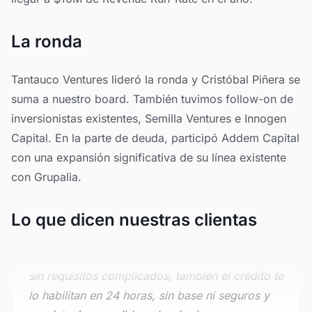
La ronda
Tantauco Ventures lideró la ronda y Cristóbal Piñera se
suma a nuestro board. También tuvimos follow-on de
inversionistas existentes, Semilla Ventures e Innogen
Capital. En la parte de deuda, participó Addem Capital
con una expansión significativa de su línea existente
con Grupalia.
Lo que dicen nuestras clientas
"
La app me gustó mucho pues es muy rápida,
en Grupalia te ofrecen un desembolso rápido y
sin requisitos complicados, también el crédito te
lo habilitan en 24 horas, sin base ni seguros y
con interés accesible, además de que poco a